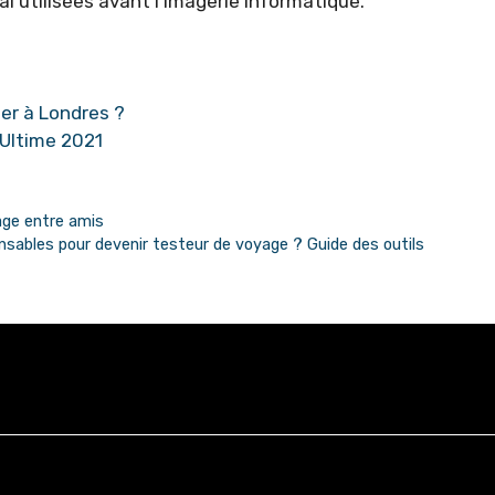
al utilisées avant l’imagerie informatique.
ter à Londres ?
 Ultime 2021
age entre amis
nsables pour devenir testeur de voyage ? Guide des outils