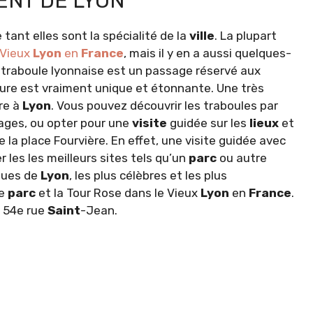
ENT DE LYON
tant elles sont la spécialité de la
ville
. La plupart
Vieux
Lyon
en
France
, mais il y en a aussi quelques-
 traboule lyonnaise est un passage réservé aux
cture est vraiment unique et étonnante. Une très
re à
Lyon
. Vous pouvez découvrir les traboules par
ages, ou opter pour une
visite
guidée sur les
lieux
et
e la place Fourvière. En effet, une visite guidée avec
 les les meilleurs sites tels qu’un
parc
ou autre
ques de
Lyon
, les plus célèbres et les plus
ue
parc
et la Tour Rose dans le Vieux
Lyon
en
France
.
la 54e rue
Saint
-Jean.