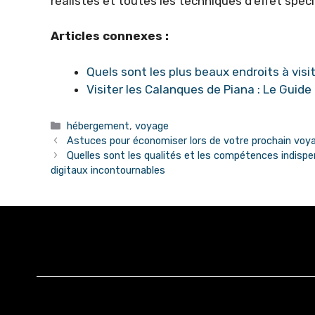
réalistes et toutes les techniques d’effet spéci
Articles connexes :
Quels sont les plus beaux endroits à visi
Visiter les Calanques de Piana : Le Guide
Catégories
hébergement
,
voyage
Astuces pour économiser lors de votre prochain voy
Quelles sont les qualités et les compétences indispe
digitaux incontournables