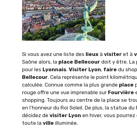
Si vous avez une liste des
lieux
à
visiter
et à
v
Saône alors, la
place
Bellecour
doit y être. La
pour les
Lyonnais
.
Visiter
Lyon
,
faire
du shop
Bellecour
. Cela représente le point kilométri
calculée. Connue comme la plus grande
place
p
rouge offre une vue imprenable sur
Fourvière
e
shopping. Toujours au centre de la place se tro
en l’honneur du Roi Soleil. De plus, la statue du
décidez de
visiter
Lyon
en hiver, vous pourrez
toute la
ville
illuminée.