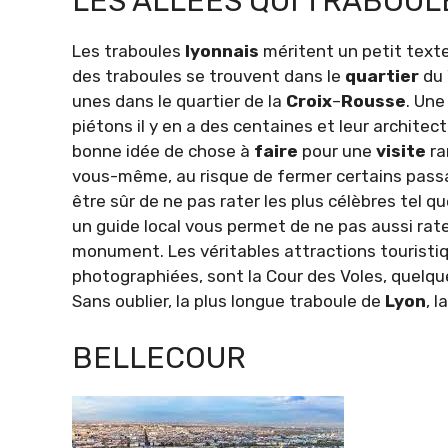
LES ALLÉES QUI TRABOUL
Les traboules
lyonnais
méritent un petit texte 
des traboules se trouvent dans le
quartier
du
unes dans le quartier de la
Croix
–
Rousse
. Une
piétons il y en a des centaines et leur archite
bonne idée de chose à
faire
pour une
visite
ra
vous-même, au risque de fermer certains pass
être sûr de ne pas rater les plus célèbres tel qu
un guide local vous permet de ne pas aussi rater
monument. Les véritables attractions touristi
photographiées, sont la Cour des Voles, quelq
Sans oublier, la plus longue traboule de
Lyon
, 
BELLECOUR